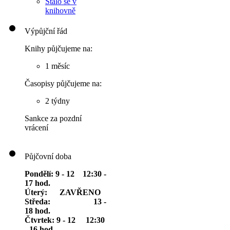
Stalo se v
knihovně
Výpůjční řád
Knihy půjčujeme na:
1 měsíc
Časopisy půjčujeme na:
2 týdny
Sankce za pozdní
vrácení
Půjčovní doba
Pondělí: 9 - 12 12:30 -
17 hod.
Úterý: ZAVŘENO
Středa: 13 -
18 hod.
Čtvrtek: 9 - 12 12:30
- 16 hod.