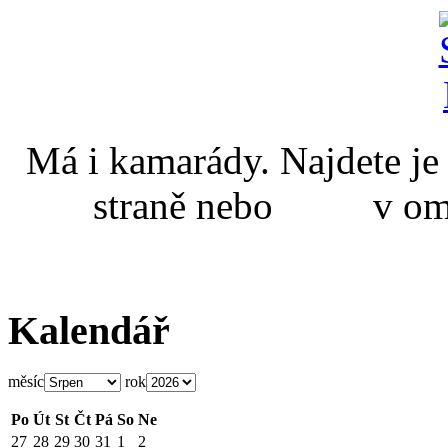
Má i kamarády. Najdete
straně nebo v omal
Kalendář
měsíc
rok
Po
Út
St
Čt
Pá
So
Ne
27
28
29
30
31
1
2