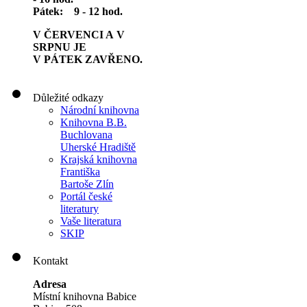
Pátek: 9 - 12 hod.
V ČERVENCI A V
SRPNU JE
V PÁTEK ZAVŘENO.
Důležité odkazy
Národní knihovna
Knihovna B.B.
Buchlovana
Uherské Hradiště
Krajská knihovna
Františka
Bartoše Zlín
Portál české
literatury
Vaše literatura
SKIP
Kontakt
Adresa
Místní knihovna Babice