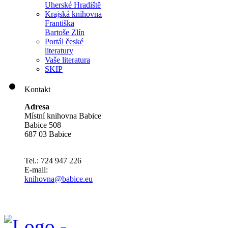
Uherské Hradiště
Krajská knihovna
Františka
Bartoše Zlín
Portál české
literatury
Vaše literatura
SKIP
Kontakt
Adresa
Místní knihovna Babice
Babice 508
687 03 Babice
Tel.: 724 947 226
E-mail:
knihovna@babice.eu