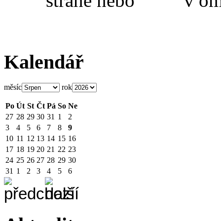
straně nebo v omal
Kalendář
měsíc
rok
Po
Út
St
Čt
Pá
So
Ne
27
28
29
30
31
1
2
3
4
5
6
7
8
9
10
11
12
13
14
15
16
17
18
19
20
21
22
23
24
25
26
27
28
29
30
31
1
2
3
4
5
6