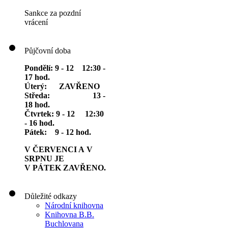
Sankce za pozdní
vrácení
Půjčovní doba
Pondělí: 9 - 12 12:30 -
17 hod.
Úterý: ZAVŘENO
Středa: 13 -
18 hod.
Čtvrtek: 9 - 12 12:30
- 16 hod.
Pátek: 9 - 12 hod.
V ČERVENCI A V
SRPNU JE
V PÁTEK ZAVŘENO.
Důležité odkazy
Národní knihovna
Knihovna B.B.
Buchlovana