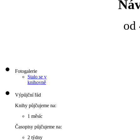
Náv
od 
Fotogalerie
Stalo se v
knihovně
Výpůjční řád
Knihy půjčujeme na:
1 měsíc
Časopisy půjčujeme na:
2 týdny