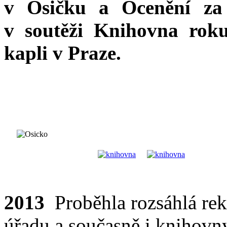
v Osičku a Ocenění za 
v soutěži Knihovna rok
kapli v Praze.
2013
Proběhla rozsáhlá re
úřadu a současně i knihovn