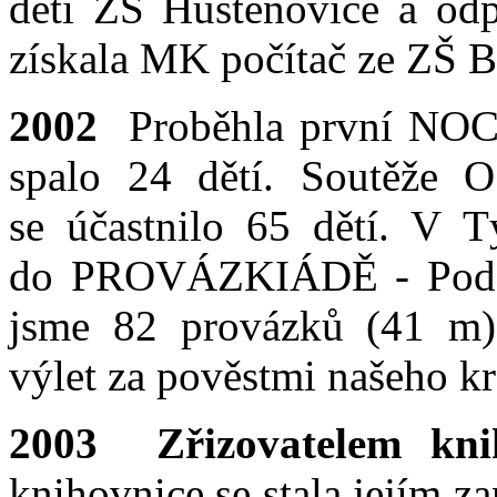
děti ZŠ Huštěnovice a odp
získala MK počítač ze ZŠ Bab
2002
Proběhla první NO
spalo 24 dětí. Soutěže O
se účastnilo 65 dětí. V T
do PROVÁZKIÁDĚ - Podej 
jsme 82 provázků (41 m).
výlet za pověstmi našeho kr
2003
Zřizovatelem kn
knihovnice se stala jejím z