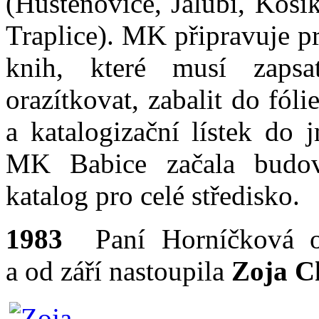
(Huštěnovice, Jalubí, Koší
Traplice). MK připravuje p
knih, které musí zapsa
orazítkovat, zabalit do fól
a katalogizační lístek do
MK Babice začala budova
katalog pro celé středisko.
1983
Paní Horníčková od
a od září nastoupila
Zoja C