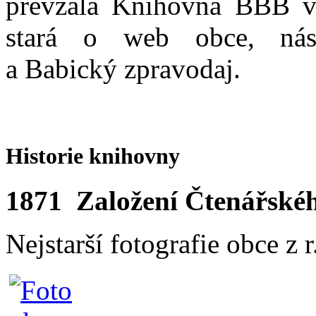
převzala Knihovna BBB v
stará o web obce, nást
a Babický zpravodaj.
Historie knihovny
1871 Založení Čtenářskéh
Nejstarší fotografie o