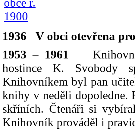
1936 V obci otevřena pro
1953 – 1961
Knihovna u
hostince K. Svobody sp
Knihovníkem byl pan učitel
knihy v neděli dopoledne.
skříních. Čtenáři si vybír
Knihovník prováděl i prav