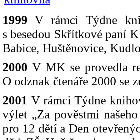
1999
V rámci Týdne knih
s besedou Skřítkové paní K
Babice, Huštěnovice, Kudlo
2000
V MK se provedla re
O odznak čtenáře 2000 se zú
2001
V rámci Týdne knihove
výlet „Za pověstmi našeho 
pro 12 dětí a Den otevřený