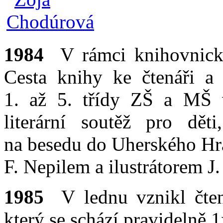
1984
V rámci knihovnický
Cesta knihy ke čtenáři a 
1. až 5. třídy ZŠ a MŠ 
literární soutěž pro dět
na besedu do Uherského Hra
F. Nepilem a ilustrátorem 
1985
V lednu vznikl čten
který se schází pravidelně 