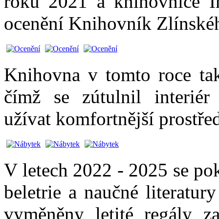
roku 2021 a knihovnice In
ocenění Knihovník Zlínské
Knihovna v tomto roce tak
čímž se zútulnil interié
užívat komfortnější prostřed
V letech 2022 - 2025 se po
beletrie a naučné literatu
vyměněny letité regály z