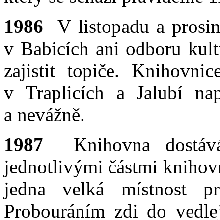
1986
V listopadu a pros
v Babicích ani odboru kult
zajistit topiče. Knihov
v Traplicích a Jalubí na
a nevážně.
1987
Knihovna dostáv
jednotlivými částmi knihovn
jedna velká místnost pr
Probouráním zdi do vedlej