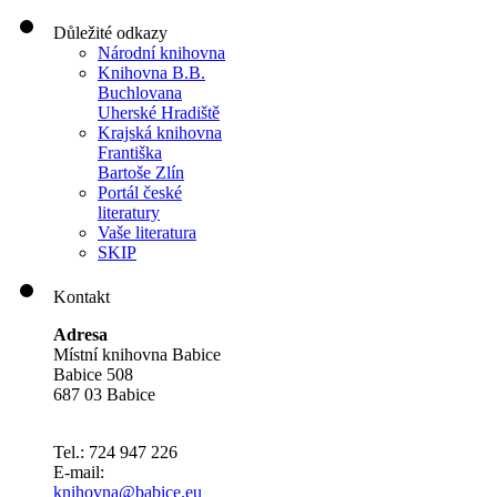
Důležité odkazy
Národní knihovna
Knihovna B.B.
Buchlovana
Uherské Hradiště
Krajská knihovna
Františka
Bartoše Zlín
Portál české
literatury
Vaše literatura
SKIP
Kontakt
Adresa
Místní knihovna Babice
Babice 508
687 03 Babice
Tel.: 724 947 226
E-mail:
knihovna@babice.eu