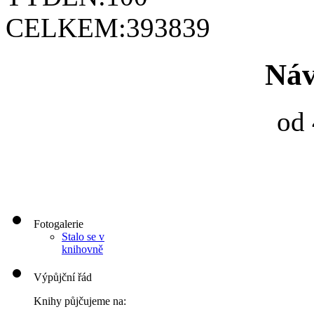
CELKEM:
393839
Náv
od 
Fotogalerie
Stalo se v
knihovně
Výpůjční řád
Knihy půjčujeme na: