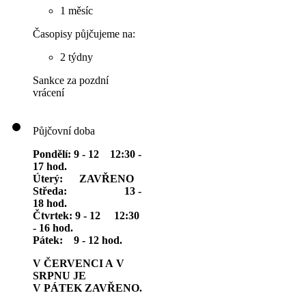
1 měsíc
Časopisy půjčujeme na:
2 týdny
Sankce za pozdní
vrácení
Půjčovní doba
Pondělí: 9 - 12 12:30 -
17 hod.
Úterý: ZAVŘENO
Středa: 13 -
18 hod.
Čtvrtek: 9 - 12 12:30
- 16 hod.
Pátek: 9 - 12 hod.
V ČERVENCI A V
SRPNU JE
V PÁTEK ZAVŘENO.