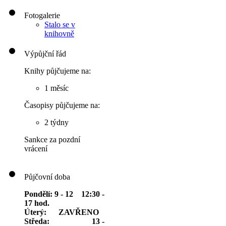
Fotogalerie
Stalo se v
knihovně
Výpůjční řád
Knihy půjčujeme na:
1 měsíc
Časopisy půjčujeme na:
2 týdny
Sankce za pozdní
vrácení
Půjčovní doba
Pondělí: 9 - 12 12:30 -
17 hod.
Úterý: ZAVŘENO
Středa: 13 -