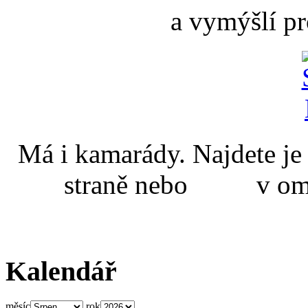
a vymýšlí pr
Má i kamarády. Najdete
straně nebo v omal
Kalendář
měsíc
rok