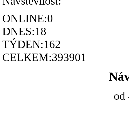
Návštěvnost:
ONLINE:
0
DNES:
18
TÝDEN:
162
CELKEM:
393901
Náv
od 