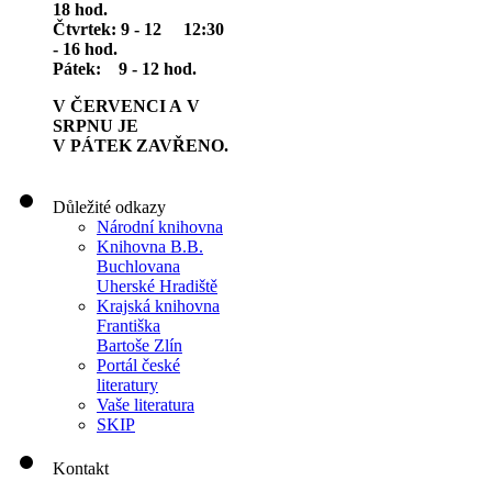
18 hod.
Čtvrtek: 9 - 12 12:30
- 16 hod.
Pátek: 9 - 12 hod.
V ČERVENCI A V
SRPNU JE
V PÁTEK ZAVŘENO.
Důležité odkazy
Národní knihovna
Knihovna B.B.
Buchlovana
Uherské Hradiště
Krajská knihovna
Františka
Bartoše Zlín
Portál české
literatury
Vaše literatura
SKIP
Kontakt