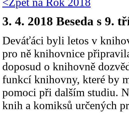
<Zpět na
Rok 2018
3. 4. 2018 Beseda s 9. t
Deváťáci byli letos v kniho
pro ně knihovnice připravila
doposud o knihovně dozvěděl
funkcí knihovny, které by m
pomoci při dalším studiu. N
knih a komiksů určených pr