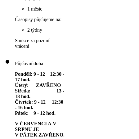
1 měsíc
Časopisy půjčujeme na:
2 týdny
Sankce za pozdní
vrácení
Půjčovní doba
Pondělí: 9 - 12 12:30 -
17 hod.
Úterý: ZAVŘENO
Středa: 13 -
18 hod.
Čtvrtek: 9 - 12 12:30
- 16 hod.
Pátek: 9 - 12 hod.
V ČERVENCI A V
SRPNU JE
V PÁTEK ZAVŘENO.