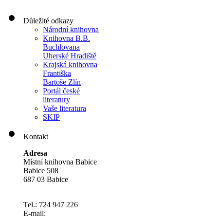
Důležité odkazy
Národní knihovna
Knihovna B.B.
Buchlovana
Uherské Hradiště
Krajská knihovna
Františka
Bartoše Zlín
Portál české
literatury
Vaše literatura
SKIP
Kontakt
Adresa
Místní knihovna Babice
Babice 508
687 03 Babice
Tel.: 724 947 226
E-mail: