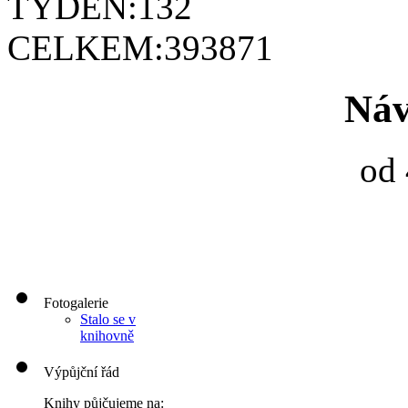
TÝDEN:
132
CELKEM:
393871
Náv
od 
Fotogalerie
Stalo se v
knihovně
Výpůjční řád
Knihy půjčujeme na: