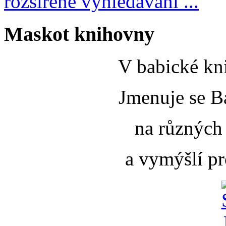
rozšířené vyhledávání ...
Maskot knihovny
V babické kni
Jmenuje se B
na různých
a vymýšlí pr