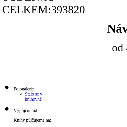
CELKEM:
393820
Náv
od 
Fotogalerie
Stalo se v
knihovně
Výpůjční řád
Knihy půjčujeme na: