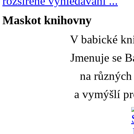
rozšířené vyhledávání ...
Maskot knihovny
V babické kni
Jmenuje se B
na různých
a vymýšlí pr