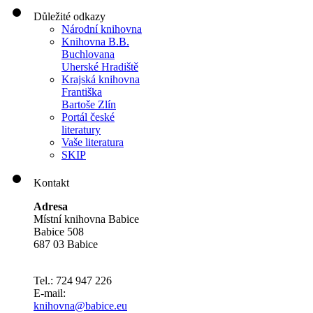
Důležité odkazy
Národní knihovna
Knihovna B.B.
Buchlovana
Uherské Hradiště
Krajská knihovna
Františka
Bartoše Zlín
Portál české
literatury
Vaše literatura
SKIP
Kontakt
Adresa
Místní knihovna Babice
Babice 508
687 03 Babice
Tel.: 724 947 226
E-mail:
knihovna@babice.eu