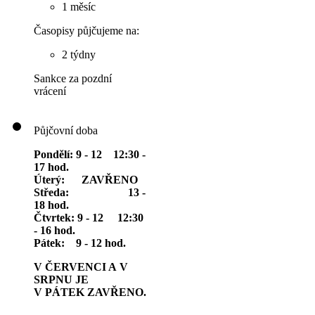
1 měsíc
Časopisy půjčujeme na:
2 týdny
Sankce za pozdní
vrácení
Půjčovní doba
Pondělí: 9 - 12 12:30 -
17 hod.
Úterý: ZAVŘENO
Středa: 13 -
18 hod.
Čtvrtek: 9 - 12 12:30
- 16 hod.
Pátek: 9 - 12 hod.
V ČERVENCI A V
SRPNU JE
V PÁTEK ZAVŘENO.