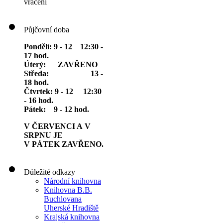
vrácení
Půjčovní doba
Pondělí: 9 - 12 12:30 -
17 hod.
Úterý: ZAVŘENO
Středa: 13 -
18 hod.
Čtvrtek: 9 - 12 12:30
- 16 hod.
Pátek: 9 - 12 hod.
V ČERVENCI A V
SRPNU JE
V PÁTEK ZAVŘENO.
Důležité odkazy
Národní knihovna
Knihovna B.B.
Buchlovana
Uherské Hradiště
Krajská knihovna