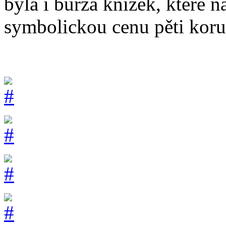
byla i burza knížek, které n
symbolickou cenu pěti koru