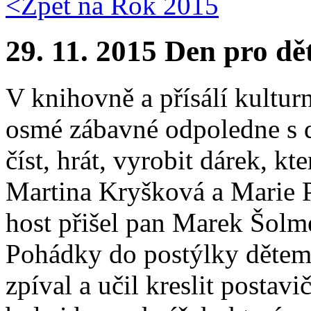
<Zpět na
Rok 2015
29. 11. 2015 Den pro d
V knihovně a přísálí kultur
osmé zábavné odpoledne s d
číst, hrát, vyrobit dárek, kt
Martina Kryšková a Marie 
host přišel pan Marek Šolme
Pohádky do postýlky dětem p
zpíval a učil kreslit postav