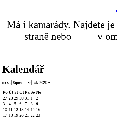
Má i kamarády. Najdete
straně nebo v omal
Kalendář
měsíc
rok
Po
Út
St
Čt
Pá
So
Ne
27
28
29
30
31
1
2
3
4
5
6
7
8
9
10
11
12
13
14
15
16
17
18
19
20
21
22
23