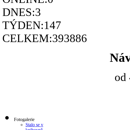
DNES:
3
TÝDEN:
147
CELKEM:
393886
Náv
od 
Fotogalerie
Stalo se v
knihovně