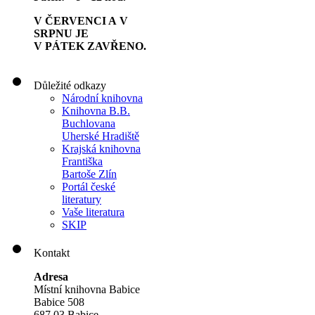
V ČERVENCI A V
SRPNU JE
V PÁTEK ZAVŘENO.
Důležité odkazy
Národní knihovna
Knihovna B.B.
Buchlovana
Uherské Hradiště
Krajská knihovna
Františka
Bartoše Zlín
Portál české
literatury
Vaše literatura
SKIP
Kontakt
Adresa
Místní knihovna Babice
Babice 508
687 03 Babice