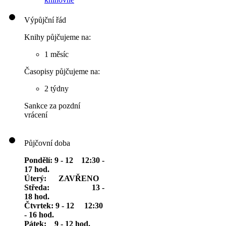
Výpůjční řád
Knihy půjčujeme na:
1 měsíc
Časopisy půjčujeme na:
2 týdny
Sankce za pozdní
vrácení
Půjčovní doba
Pondělí: 9 - 12 12:30 -
17 hod.
Úterý: ZAVŘENO
Středa: 13 -
18 hod.
Čtvrtek: 9 - 12 12:30
- 16 hod.
Pátek: 9 - 12 hod.