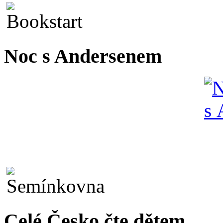
Noc s Andersenem
Celé Česko čte dětem