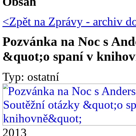
Obsah
<Zpět na
Zprávy - archiv do
Pozvánka na Noc s Ande
&quot;o spaní v kniho
Typ: ostatní
2013