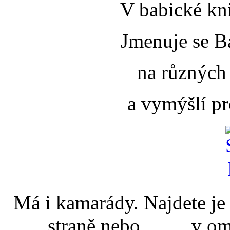
V babické kni
Jmenuje se B
na různých
a vymýšlí pr
Má i kamarády. Najdete
straně nebo v omal