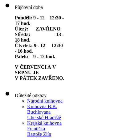
Půjčovní doba
Pondělí: 9 - 12 12:30 -
17 hod.
Úterý: ZAVŘENO
Středa: 13 -
18 hod.
Čtvrtek: 9 - 12 12:30
- 16 hod.
Pátek: 9 - 12 hod.
V ČERVENCI A V
SRPNU JE
V PÁTEK ZAVŘENO.
Důležité odkazy
Národní knihovna
Knihovna B.B.
Buchlovana
Uherské Hradiště
Krajská knihovna
Františka
Bartoše Zlín