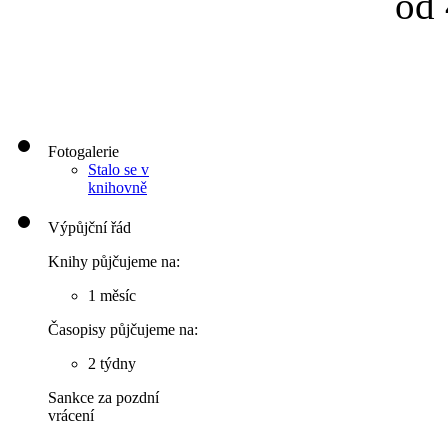
od 
Fotogalerie
Stalo se v
knihovně
Výpůjční řád
Knihy půjčujeme na:
1 měsíc
Časopisy půjčujeme na:
2 týdny
Sankce za pozdní
vrácení