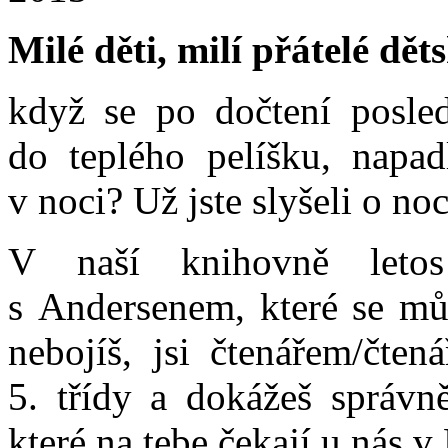
Milé děti, milí přátelé dět
když se po dočtení posle
do teplého pelíšku, napad
v noci? Už jste slyšeli o no
V naší knihovně leto
s Andersenem, které se můž
nebojíš, jsi čtenářem/čte
5. třídy a dokážeš správn
které na tebe čekají u nás 